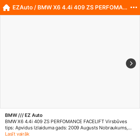
EZAuto / BMW X6 4.4i 409 ZS PERFOMANCE FACELIFT
BMW /// EZ Auto
BMW X6 4.4i 409 ZS PERFOMANCE FACELIFT Virsbūves
tips: Apvidus Izlaiduma gads: 2009 Augusts Nobraukums,
km: 137000 km Dzinējs: 4.4i Twin Turbo 409 Zs Transmisija:
Lasīt vairāk