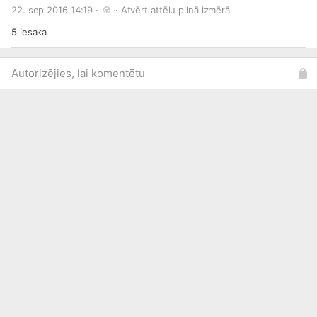
#Black
#Sapphire
#Metallic
22. sep 2016 14:19 · 
 · 
Atvērt attēlu pilnā izmērā
5
iesaka
Autorizējies, lai komentētu