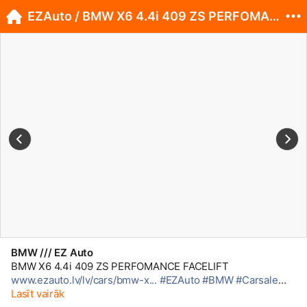
EZAuto / BMW X6 4.4i 409 ZS PERFOMANCE FACELIFT
BMW /// EZ Auto
BMW X6 4.4i 409 ZS PERFOMANCE FACELIFT
www.ezauto.lv/lv/cars/bmw-x...
#EZAuto
#BMW
#Carsale
#Tukums
Lasīt vairāk
#Latvija
#X6
#E71
#MPerformance
#Facelift
#R21