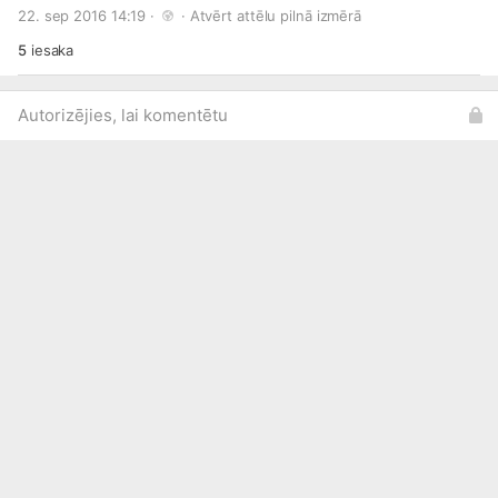
#Black
#Sapphire
#Metallic
22. sep 2016 14:19 · 
 · 
Atvērt attēlu pilnā izmērā
5
iesaka
Autorizējies, lai komentētu