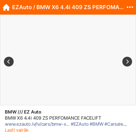
EZAuto / BMW X6 4.4i 409 ZS PERFOMANCE FACELIFT
BMW /// EZ Auto
BMW X6 4.4i 409 ZS PERFOMANCE FACELIFT
www.ezauto.lv/lv/cars/bmw-x...
#EZAuto
#BMW
#Carsale
#Tukums
Lasīt vairāk
#Latvija
#X6
#E71
#MPerformance
#Facelift
#R21