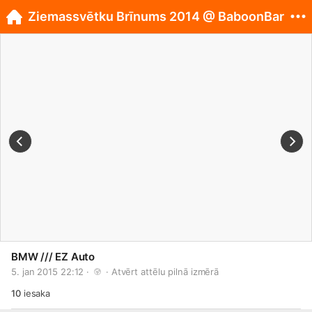
Ziemassvētku Brīnums 2014 @ BaboonBar
BMW /// EZ Auto
5. jan 2015 22:12 · 
 · 
Atvērt attēlu pilnā izmērā
10
iesaka