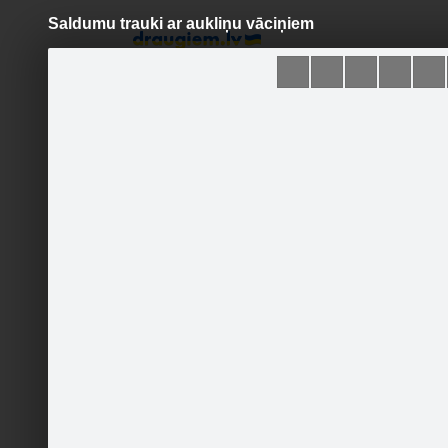
Saldumu trauki ar aukliņu vāciņiem
Pāriet
uz
saturu
Šodien
Ziņas
Galerijas
S
DEKUPĀŽAS DARBNĪCA
Oficiālā lapa
Sekot
SĀKUMLAPA
GALERIJA
JAUNUMI
DEKUPĀŽAS DARBNĪCAS
PIEDĀVĀJUMS KASTĪTĒM
3 dažādu
DEKUPĀŽAS DARBNĪCAS
PIEDĀVĀJUMS SALDUMU