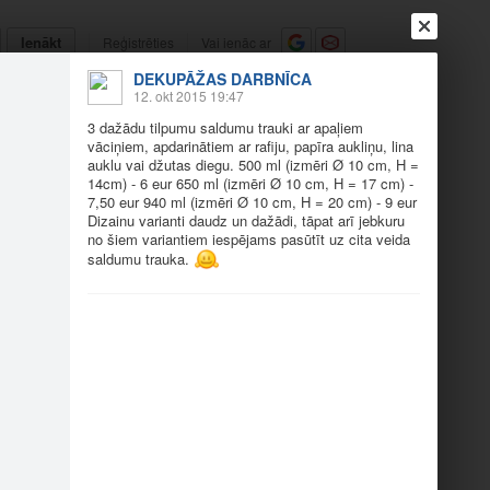
Ienākt
Reģistrēties
Vai ienāc ar
DEKUPĀŽAS DARBNĪCA
a
Draugi
Raksti
Vēstules
12. okt 2015 19:47
3 dažādu tilpumu saldumu trauki ar apaļiem
vāciņiem, apdarinātiem ar rafiju, papīra aukliņu, lina
ņu vāciņiem
auklu vai džutas diegu. 500 ml (izmēri Ø 10 cm, H =
14cm) - 6 eur 650 ml (izmēri Ø 10 cm, H = 17 cm) -
7,50 eur 940 ml (izmēri Ø 10 cm, H = 20 cm) - 9 eur
Dizainu varianti daudz un dažādi, tāpat arī jebkuru
no šiem variantiem iespējams pasūtīt uz cita veida
saldumu trauka.
mu sal…
3 dažādu tilpumu sal…