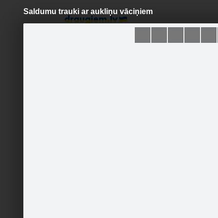
Saldumu trauki ar aukliņu vāciņiem
Pāriet
uz
saturu
Šodien
Ziņas
Galerijas
S
DEKUPĀŽAS DARBNĪCA
Oficiālā lapa
Sekot
SĀKUMLAPA
GALERIJA
JAUNUMI
DEKUPĀŽAS DARBNĪCAS
PIEDĀVĀJUMS KASTĪTĒM
3 dažādu
DEKUPĀŽAS DARBNĪCAS
PIEDĀVĀJUMS SALDUMU