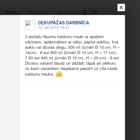
Ienākt
Reģistrēties
Vai ienāc ar
DEKUPĀŽAS DARBNĪCA
a
Draugi
Raksti
Vēstules
12. okt 2015 19:47
3 dažādu tilpumu saldumu trauki ar apaļiem
vāciņiem, apdarinātiem ar rafiju, papīra aukliņu, lina
ņu vāciņiem
auklu vai džutas diegu. 500 ml (izmēri Ø 10 cm, H =
14cm) - 6 eur 650 ml (izmēri Ø 10 cm, H = 17 cm) -
7,50 eur 940 ml (izmēri Ø 10 cm, H = 20 cm) - 9 eur
Dizainu varianti daudz un dažādi, tāpat arī jebkuru
no šiem variantiem iespējams pasūtīt uz cita veida
saldumu trauka.
mu sal…
3 dažādu tilpumu sal…