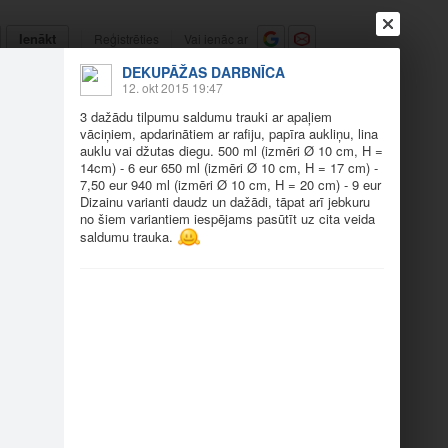
Ienākt
Reģistrēties
Vai ienāc ar
DEKUPĀŽAS DARBNĪCA
a
Draugi
Raksti
Vēstules
12. okt 2015 19:47
3 dažādu tilpumu saldumu trauki ar apaļiem
vāciņiem, apdarinātiem ar rafiju, papīra aukliņu, lina
ņu vāciņiem
auklu vai džutas diegu. 500 ml (izmēri Ø 10 cm, H =
14cm) - 6 eur 650 ml (izmēri Ø 10 cm, H = 17 cm) -
7,50 eur 940 ml (izmēri Ø 10 cm, H = 20 cm) - 9 eur
Dizainu varianti daudz un dažādi, tāpat arī jebkuru
no šiem variantiem iespējams pasūtīt uz cita veida
saldumu trauka.
mu sal…
3 dažādu tilpumu sal…