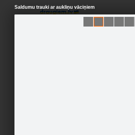
Saldumu trauki ar aukliņu vāciņiem
Pāriet
uz
saturu
Šodien
Ziņas
Galerijas
S
DEKUPĀŽAS DARBNĪCA
Oficiālā lapa
Sekot
SĀKUMLAPA
GALERIJA
JAUNUMI
DEKUPĀŽAS DARBNĪCAS
PIEDĀVĀJUMS KASTĪTĒM
3 dažādu
DEKUPĀŽAS DARBNĪCAS
PIEDĀVĀJUMS SALDUMU