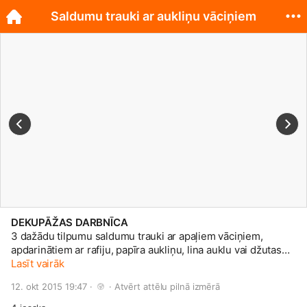
Saldumu trauki ar aukliņu vāciņiem
DEKUPĀŽAS DARBNĪCA
3 dažādu tilpumu saldumu trauki ar apaļiem vāciņiem,
apdarinātiem ar rafiju, papīra aukliņu, lina auklu vai džutas
diegu. 500 ml (izmēri Ø 10 cm, H = 14cm) - 6 eur 650 ml
Lasīt vairāk
(izmēri Ø 10 cm, H = 17 cm) - 7,50 eur 940 ml (izmēri Ø 10
12. okt 2015 19:47 · 
 · 
Atvērt attēlu pilnā izmērā
cm, H = 20 cm) - 9 eur Dizainu varianti daudz un dažādi,
tāpat arī jebkuru no šiem variantiem iespējams pasūtīt uz