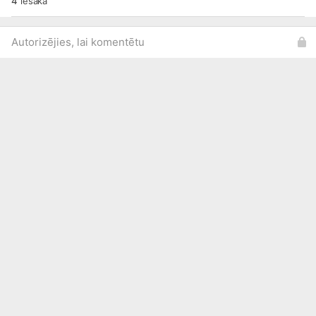
4
iesaka
cita veida saldumu trauka.
🙂
Autorizējies, lai komentētu