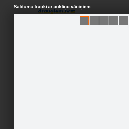
Saldumu trauki ar aukliņu vāciņiem
Pāriet
uz
saturu
Šodien
Ziņas
Galerijas
S
DEKUPĀŽAS DARBNĪCA
Oficiālā lapa
Sekot
SĀKUMLAPA
GALERIJA
JAUNUMI
DEKUPĀŽAS DARBNĪCAS
PIEDĀVĀJUMS KASTĪTĒM
3 dažādu
DEKUPĀŽAS DARBNĪCAS
PIEDĀVĀJUMS SALDUMU