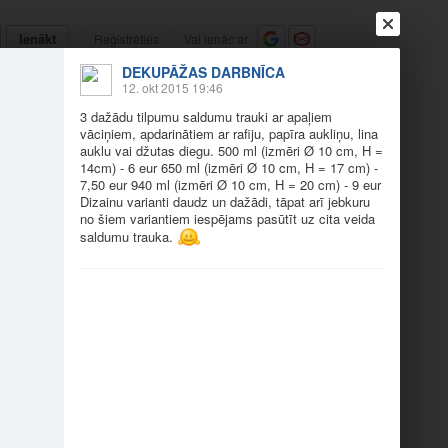
Ienākt
Reģistrēties
Vai ienāc ar
DEKUPĀŽAS DARBNĪCA
a
Draugi
Raksti
Vēstules
12. okt 2015 19:46
3 dažādu tilpumu saldumu trauki ar apaļiem
vāciņiem, apdarinātiem ar rafiju, papīra aukliņu, lina
ņu vāciņiem
auklu vai džutas diegu. 500 ml (izmēri Ø 10 cm, H =
14cm) - 6 eur 650 ml (izmēri Ø 10 cm, H = 17 cm) -
7,50 eur 940 ml (izmēri Ø 10 cm, H = 20 cm) - 9 eur
Dizainu varianti daudz un dažādi, tāpat arī jebkuru
no šiem variantiem iespējams pasūtīt uz cita veida
saldumu trauka.
mu sal…
3 dažādu tilpumu sal…