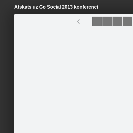
Atskats uz Go Social 2013 konferenci
Pāriet
uz
saturu
Šodien
Ziņas
Galerijas
S
AIESEC Latvija
Oficiālā lapa