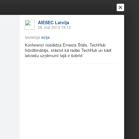
AIESEC Latvija
28. mar 2013 19:12
Ievietoja
evija
Konferenci noslēdza Ernests Štāls, TechHub
līdzdibinātājs, stāstot kā radās TechHub un kādi
latviešu uzņēmumi tajā ir šobrīd
Ienākt
Reģistrēties
Vai ienāc ar
a
Draugi
Raksti
Vēstules
 konferenci