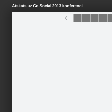
Atskats uz Go Social 2013 konferenci
Pāriet
uz
saturu
Šodien
Ziņas
Galerijas
S
AIESEC Latvija
Oficiālā lapa