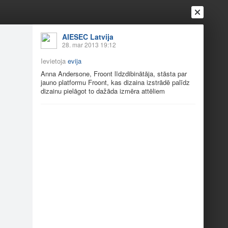
AIESEC Latvija
28. mar 2013 19:12
Ievietoja
evija
Anna Andersone, Froont līdzdibinātāja, stāsta par
jauno platformu Froont, kas dizaina izstrādē palīdz
dizainu pielāgot to dažāda izmēra attēliem
Ienākt
Reģistrēties
Vai ienāc ar
a
Draugi
Raksti
Vēstules
 konferenci