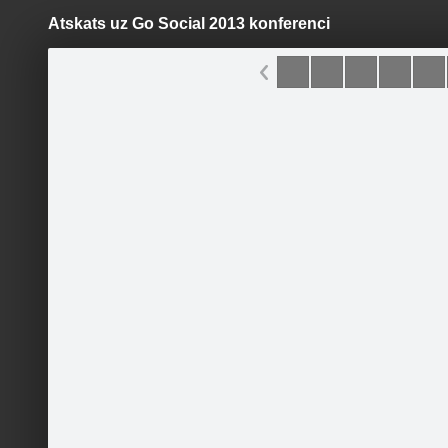
Atskats uz Go Social 2013 konferenci
Pāriet
uz
saturu
Šodien
Ziņas
Galerijas
S
AIESEC Latvija
Oficiālā lapa