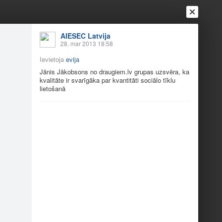
AIESEC Latvija
28. mar 2013 18:58
Ievietoja
evija
Jānis Jākobsons no
draugiem.lv
grupas uzsvēra, ka
kvalitāte ir svarīgāka par kvantitāti sociālo tīklu
lietošanā
Ienākt
Reģistrēties
Vai ienāc ar
a
Draugi
Raksti
Vēstules
 konferenci