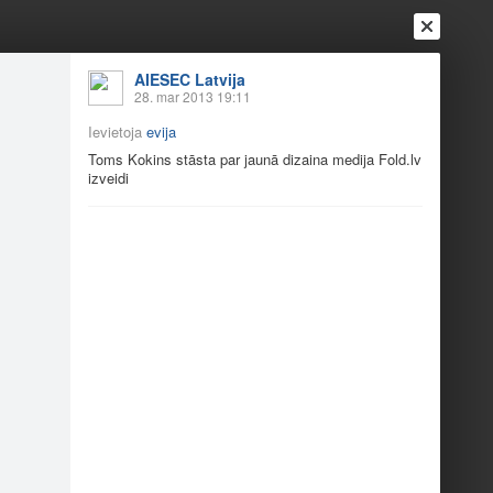
AIESEC Latvija
28. mar 2013 19:11
Ievietoja
evija
Toms Kokins stāsta par jaunā dizaina medija
Fold.lv
izveidi
Ienākt
Reģistrēties
Vai ienāc ar
a
Draugi
Raksti
Vēstules
 konferenci