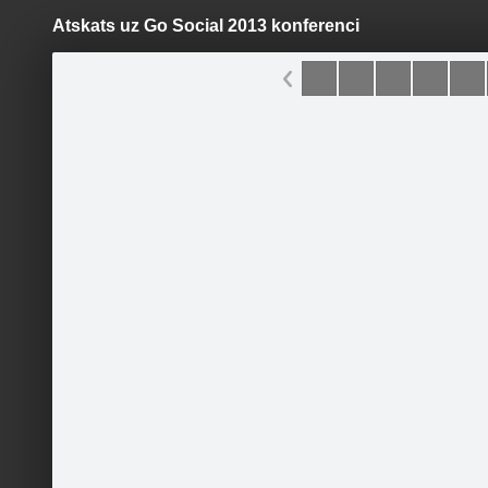
Atskats uz Go Social 2013 konferenci
Pāriet
uz
saturu
Šodien
Ziņas
Galerijas
S
AIESEC Latvija
Oficiālā lapa