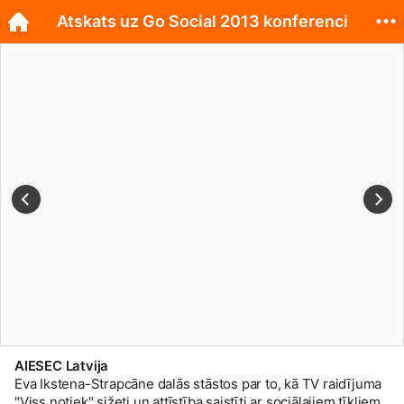
Atskats uz Go Social 2013 konferenci
AIESEC Latvija
Eva Ikstena-Strapcāne dalās stāstos par to, kā TV raidījuma
"Viss notiek" sižeti un attīstība saistīti ar sociālajiem tīkliem