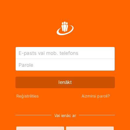
E-pasts vai mob. telefons
Parole
Ienākt
Reģistrēties
Aizmirsi paroli?
Vai ienāc ar