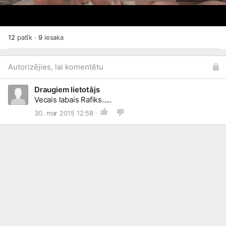
12
patīk
·
9
iesaka
Autorizējies, lai komentētu
Draugiem lietotājs
Vecais labais Rafiks.....
30. mar 2015 12:58 ·