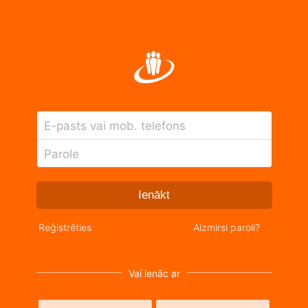
E-pasts vai mob. telefons
Parole
Ienākt
Reģistrēties
Aizmirsi paroli?
Vai ienāc ar