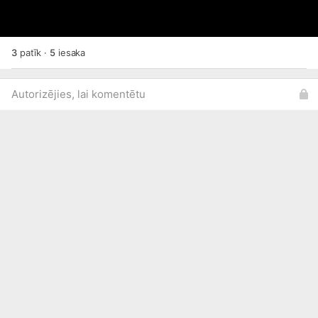
3
patīk
·
5
iesaka
Autorizējies, lai komentētu