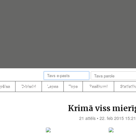
pēles
D-biedri
Lapas
Tops
Pasākumi
Statistik
Krimā viss mierīgi
21 attēls • 22. feb 2015 15:21