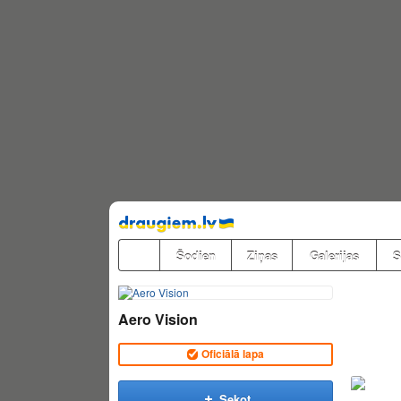
Pāriet
uz
saturu
Šodien
Ziņas
Galerijas
S
Aero Vision
Oficiālā lapa
Sekot