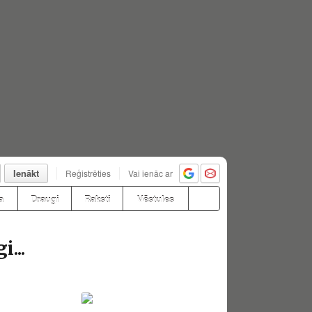
Ienākt
Reģistrēties
Vai ienāc ar
a
Draugi
Raksti
Vēstules
...