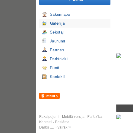
Sākumlapa
Galerija
Sekotāji
Jaunumi
Partneri
Darbinieki
Runā
Kontakti
Ieteikt
5
Pakalpojumi
Mobilā versija
Palīdzība
Kontakti
Reklāma
Darbs
Vairāk