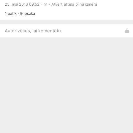
aerobikas un citos mākslas veidos, līdz pat šautriņmešanai.
25. mai 2016 09:52 · 
 · 
Atvērt attēlu pilnā izmērā
Apsveicam talantīgos jauniešus, kuri jau 28. maijā cīnīsies
par galveno balvu - 1000 eiro sava talanta attīstīšanai.
1
patīk
·
9
iesaka
Finālistu sarakstu lasi šajā rakstā:
http://bit.ly/1VhNNEE
Autorizējies, lai komentētu