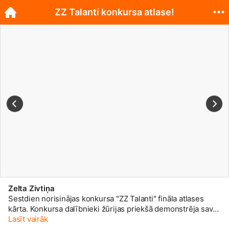
ZZ Talanti konkursa atlase!
Zelta Zivtiņa
Sestdien norisinājas konkursa "ZZ Talanti" fināla atlases
kārta. Konkursa dalībnieki žūrijas priekšā demonstrēja savas
prasmes dziedāšanā, muzicēšanā, dejošanā, zīmēšanā,
Lasīt vairāk