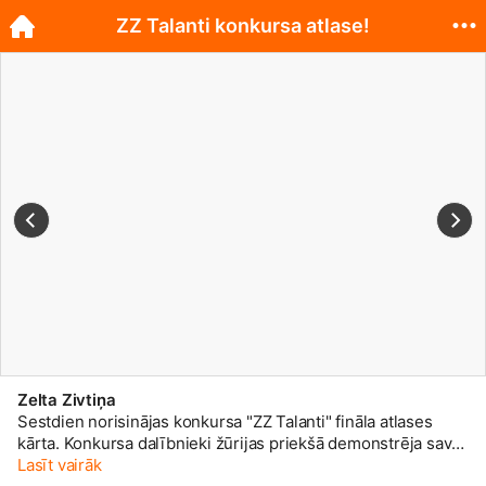
ZZ Talanti konkursa atlase!
Zelta Zivtiņa
Sestdien norisinājas konkursa "ZZ Talanti" fināla atlases
kārta. Konkursa dalībnieki žūrijas priekšā demonstrēja savas
prasmes dziedāšanā, muzicēšanā, dejošanā, zīmēšanā,
Lasīt vairāk