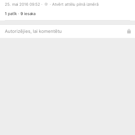
aerobikas un citos mākslas veidos, līdz pat šautriņmešanai.
25. mai 2016 09:52 · 
 · 
Atvērt attēlu pilnā izmērā
Apsveicam talantīgos jauniešus, kuri jau 28. maijā cīnīsies
par galveno balvu - 1000 eiro sava talanta attīstīšanai.
1
patīk
·
9
iesaka
Finālistu sarakstu lasi šajā rakstā:
http://bit.ly/1VhNNEE
Autorizējies, lai komentētu