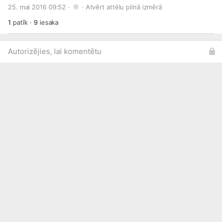
aerobikas un citos mākslas veidos, līdz pat šautriņmešanai.
25. mai 2016 09:52 · 
 · 
Atvērt attēlu pilnā izmērā
Apsveicam talantīgos jauniešus, kuri jau 28. maijā cīnīsies
par galveno balvu - 1000 eiro sava talanta attīstīšanai.
1
patīk
·
9
iesaka
Finālistu sarakstu lasi šajā rakstā:
http://bit.ly/1VhNNEE
Autorizējies, lai komentētu