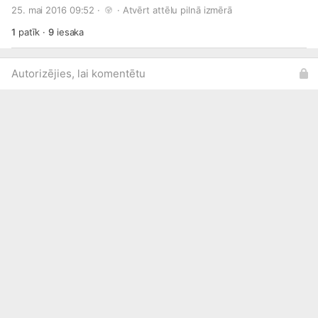
aerobikas un citos mākslas veidos, līdz pat šautriņmešanai.
25. mai 2016 09:52 · 
 · 
Atvērt attēlu pilnā izmērā
Apsveicam talantīgos jauniešus, kuri jau 28. maijā cīnīsies
par galveno balvu - 1000 eiro sava talanta attīstīšanai.
1
patīk
·
9
iesaka
Finālistu sarakstu lasi šajā rakstā:
http://bit.ly/1VhNNEE
Autorizējies, lai komentētu