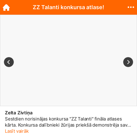
ZZ Talanti konkursa atlase!
Zelta Zivtiņa
Sestdien norisinājas konkursa "ZZ Talanti" fināla atlases
kārta. Konkursa dalībnieki žūrijas priekšā demonstrēja savas
prasmes dziedāšanā, muzicēšanā, dejošanā, zīmēšanā,
Lasīt vairāk