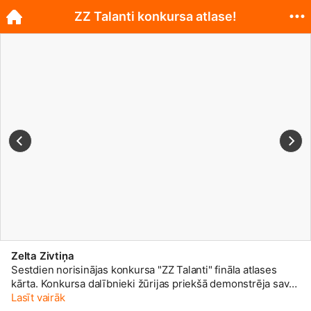
ZZ Talanti konkursa atlase!
Zelta Zivtiņa
Sestdien norisinājas konkursa "ZZ Talanti" fināla atlases
kārta. Konkursa dalībnieki žūrijas priekšā demonstrēja savas
prasmes dziedāšanā, muzicēšanā, dejošanā, zīmēšanā,
Lasīt vairāk