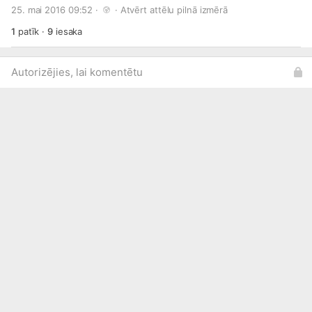
aerobikas un citos mākslas veidos, līdz pat šautriņmešanai.
25. mai 2016 09:52 · 
 · 
Atvērt attēlu pilnā izmērā
Apsveicam talantīgos jauniešus, kuri jau 28. maijā cīnīsies
par galveno balvu - 1000 eiro sava talanta attīstīšanai.
1
patīk
·
9
iesaka
Finālistu sarakstu lasi šajā rakstā:
http://bit.ly/1VhNNEE
Autorizējies, lai komentētu