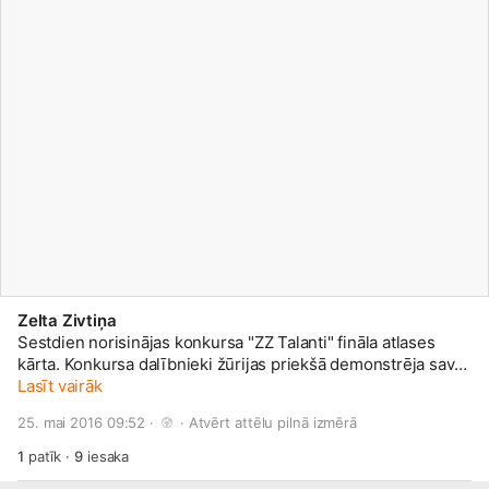
Zelta Zivtiņa
Sestdien norisinājas konkursa "ZZ Talanti" fināla atlases
kārta. Konkursa dalībnieki žūrijas priekšā demonstrēja savas
prasmes dziedāšanā, muzicēšanā, dejošanā, zīmēšanā,
Lasīt vairāk
aerobikas un citos mākslas veidos, līdz pat šautriņmešanai.
25. mai 2016 09:52 · 
 · 
Atvērt attēlu pilnā izmērā
Apsveicam talantīgos jauniešus, kuri jau 28. maijā cīnīsies
par galveno balvu - 1000 eiro sava talanta attīstīšanai.
1
patīk
·
9
iesaka
Finālistu sarakstu lasi šajā rakstā:
http://bit.ly/1VhNNEE