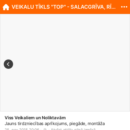
VEIKALU TĪKLS "TOP" - SALACGRĪVA, RĪGAS IELA 13.
Viss Veikaliem un Noliktavām
Jauns tirdzniecības aprīkojums, piegāde, montāža
25. nov 2015 20:06 · 
 · 
Atvērt attēlu pilnā izmērā