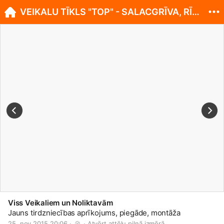
VEIKALU TĪKLS "TOP" - SALACGRĪVA, RĪGAS IELA 13.
Viss Veikaliem un Noliktavām
Jauns tirdzniecības aprīkojums, piegāde, montāža
25. nov 2015 20:06 · 
 · 
Atvērt attēlu pilnā izmērā