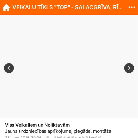
VEIKALU TĪKLS "TOP" - SALACGRĪVA, RĪGAS IELA 13.
Viss Veikaliem un Noliktavām
Jauns tirdzniecības aprīkojums, piegāde, montāža
25. nov 2015 20:06 · 
 · 
Atvērt attēlu pilnā izmērā