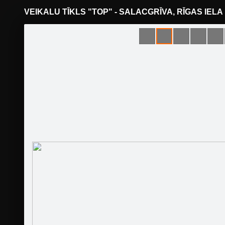
VEIKALU TĪKLS "TOP" - SALACGRĪVA, RĪGAS IELA 
Pāriet
uz
saturu
Šodien
Ziņas
Galerijas
S
Viss Veikaliem un Noliktavām