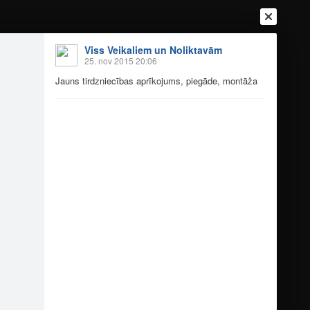
Viss Veikaliem un Noliktavām
25. nov 2015 20:06
Jauns tirdzniecības aprīkojums, piegāde, montāža
Ienākt
Reģistrēties
Vai ienāc ar
a
Draugi
Raksti
Vēstules
VA, RĪGAS IELA 13.