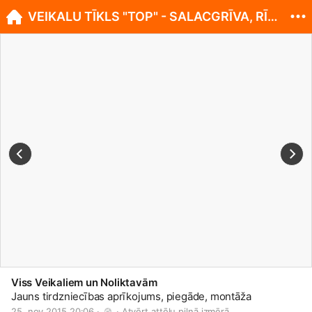
VEIKALU TĪKLS "TOP" - SALACGRĪVA, RĪGAS IELA 13.
Viss Veikaliem un Noliktavām
Jauns tirdzniecības aprīkojums, piegāde, montāža
25. nov 2015 20:06 · 
 · 
Atvērt attēlu pilnā izmērā