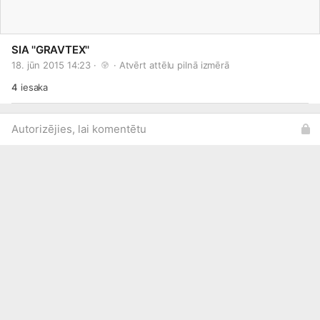
SIA ''GRAVTEX''
18. jūn 2015 14:23 · 
 · 
Atvērt attēlu pilnā izmērā
4
iesaka
Autorizējies, lai komentētu