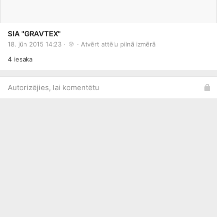
SIA ''GRAVTEX''
18. jūn 2015 14:23 · 
 · 
Atvērt attēlu pilnā izmērā
4
iesaka
Autorizējies, lai komentētu