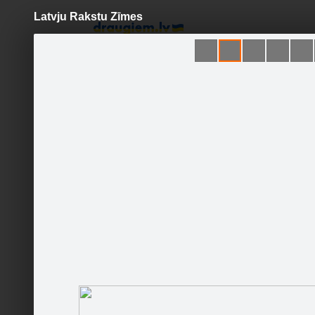
Latvju Rakstu Zīmes
Pāriet
uz
saturu
Šodien
Ziņas
Galerijas
S
SIA ''GRAVTEX''
Sekot
Sākumlapa
Galerija
Jaunumi
Kontakti
Ieteikt
2