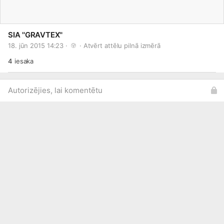
SIA ''GRAVTEX''
18. jūn 2015 14:23 · 
 · 
Atvērt attēlu pilnā izmērā
4
iesaka
Autorizējies, lai komentētu