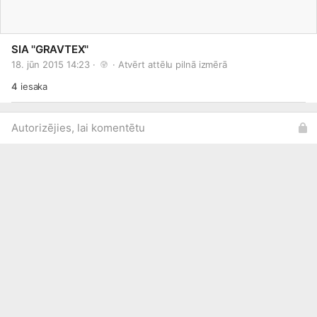
SIA ''GRAVTEX''
18. jūn 2015 14:23 · 
 · 
Atvērt attēlu pilnā izmērā
4
iesaka
Autorizējies, lai komentētu