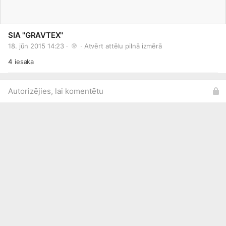
SIA ''GRAVTEX''
18. jūn 2015 14:23 · 
 · 
Atvērt attēlu pilnā izmērā
4
iesaka
Autorizējies, lai komentētu