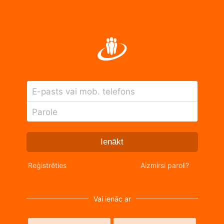
E-pasts vai mob. telefons
Parole
Ienākt
Reģistrēties
Aizmirsi paroli?
Vai ienāc ar