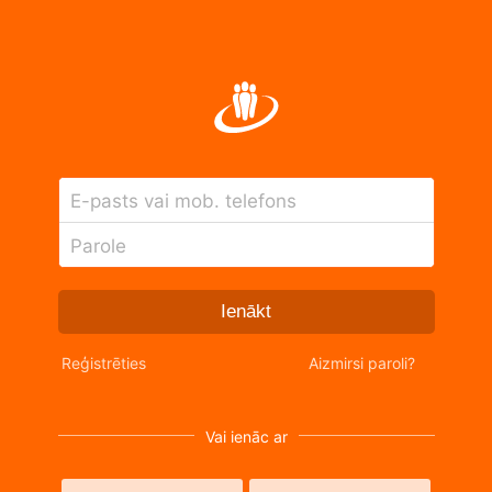
E-pasts vai mob. telefons
Parole
Ienākt
Reģistrēties
Aizmirsi paroli?
Vai ienāc ar