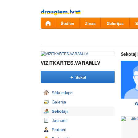
Pāriet
uz
saturu
Šodien
Ziņas
Galerijas
S
Sekotāji
VIZITKARTES.VARAM.LV
Sekot
Sākumlapa
Galerija
G
Sekotāji
Jaunumi
Partneri