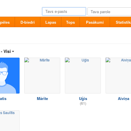
pēles
D-biedri
Lapas
Tops
Pasākumi
Statistik
 -
Visi
atis
Mārīte
Uģis
Aiviņa
(61)