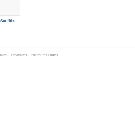
Saulītis
kumi
Privātums
Par mums
Darbs