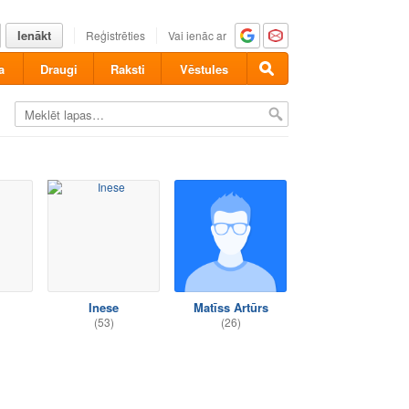
Ienākt
Reģistrēties
Vai ienāc ar
a
Draugi
Raksti
Vēstules
Inese
Matīss Artūrs
(53)
(26)