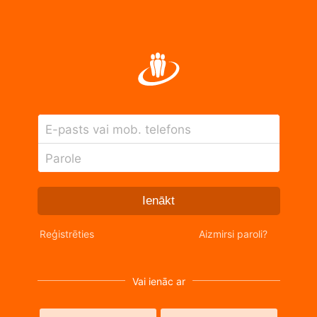
E-pasts vai mob. telefons
Parole
Ienākt
Reģistrēties
Aizmirsi paroli?
Vai ienāc ar