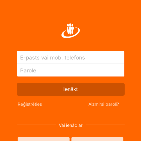
E-pasts vai mob. telefons
Parole
Ienākt
Reģistrēties
Aizmirsi paroli?
Vai ienāc ar