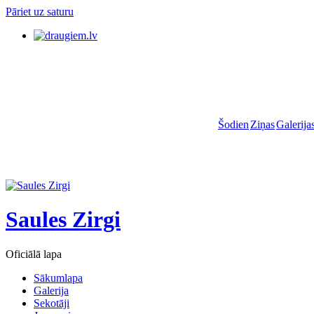
Pāriet uz saturu
Šodien
Ziņas
Galerija
Saules Zirgi
Oficiālā lapa
Sākumlapa
Galerija
Sekotāji