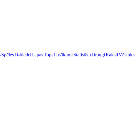
s
Spēles
D-biedri
Lapas
Tops
Pasākumi
Statistika
Draugi
Raksti
Vēstules