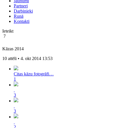
Jaunumi
Partneri
Darbinieki
Runā
Kontakti
Ieteikt
7
Kāzas 2014
10 attēli • 4. okt 2014 13:53
Citas kāzu fotogrāfi…
1
3
3
2