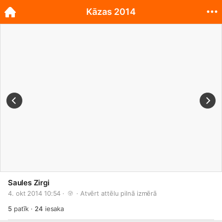
Kāzas 2014
Saules Zirgi
4. okt 2014 10:54 · 
 · 
Atvērt attēlu pilnā izmērā
5
patīk
·
24
iesaka