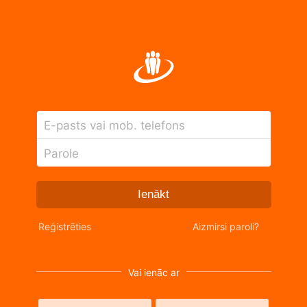
E-pasts vai mob. telefons
Parole
Ienākt
Reģistrēties
Aizmirsi paroli?
Vai ienāc ar