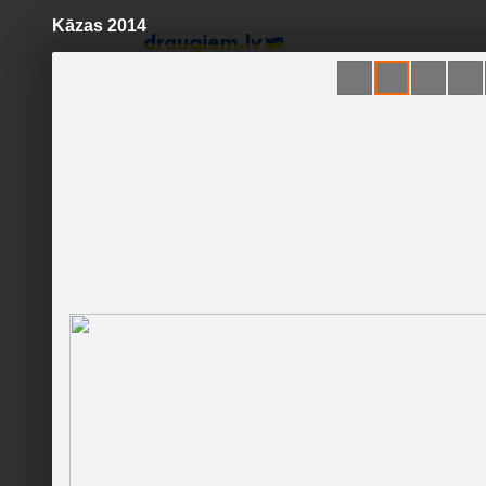
Kāzas 2014
Pāriet
uz
saturu
Šodien
Ziņas
Galerijas
S
Saules Zirgi
Oficiālā lapa
Sekot
Sākumlapa
Galerija
Sekotāji
Jaunumi
Citas kāz
Partneri
Darbinieki