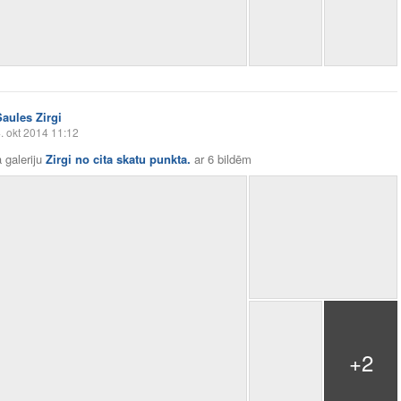
Saules Zirgi
. okt 2014 11:12
 galeriju
Zirgi no cita skatu punkta.
ar
6 bildēm
+2