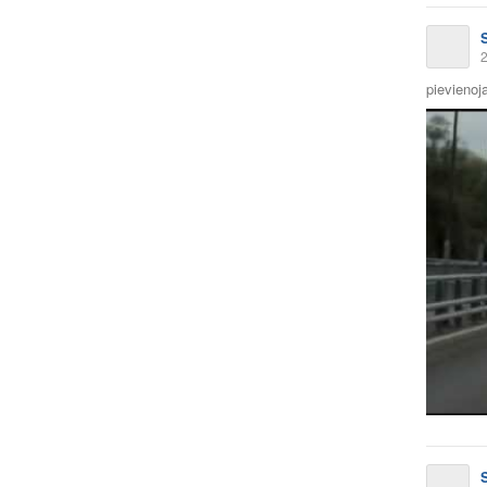
2
pievienoja