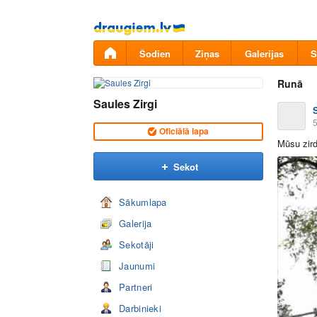
Pāriet
uz
saturu
Šodien
Ziņas
Galerijas
S
Runā
Saules Zirgi
5
Oficiālā lapa
Mūsu zird
Sekot
Sākumlapa
Galerija
Sekotāji
Jaunumi
Partneri
Darbinieki