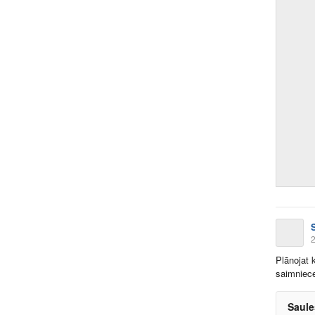
2
Plānojat 
saimniecei
Saule