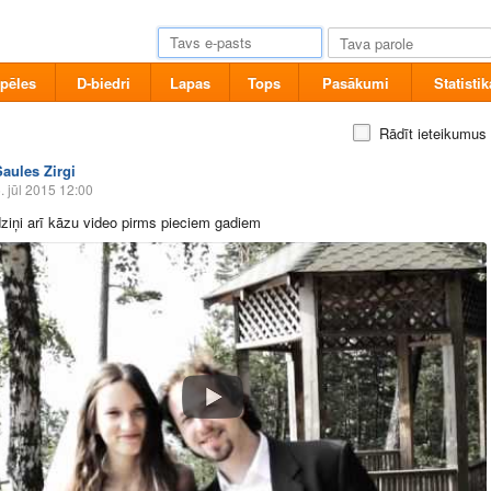
pēles
D-biedri
Lapas
Tops
Pasākumi
Statistik
Rādīt ieteikumus
Saules Zirgi
. jūl 2015 12:00
ziņi arī kāzu video pirms pieciem gadiem