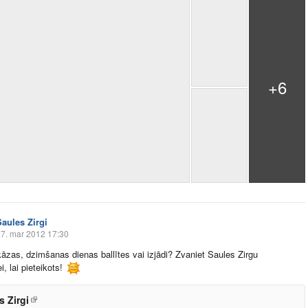
+6
Saules Zirgi
7. mar 2012 17:30
kāzas, dzimšanas dienas ballītes vai izjādi? Zvaniet Saules Zirgu
, lai pieteikots!
s Zirgi