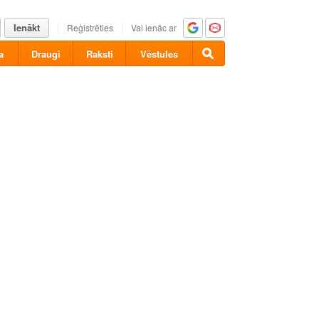
Ienākt
Reģistrēties
Vai ienāc ar
a
Draugi
Raksti
Vēstules