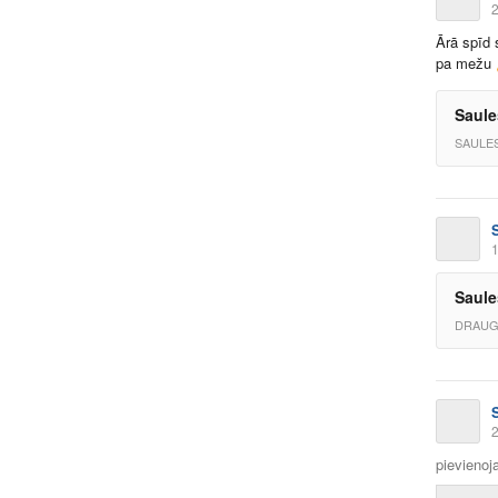
2
Ārā spīd s
pa mežu
Saule
SAULES
1
Saule
DRAUG
2
pievienoja