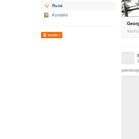
Runā
Kontakti
Georg
YOUTU
Ieteikt
7
5
pievienoja