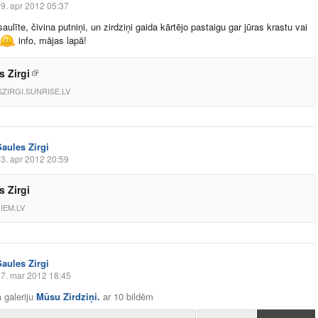
9. apr 2012 05:37
aulīte, čivina putniņi, un zirdziņi gaida kārtējo pastaigu gar jūras krastu vai
info, mājas lapā!
s Zirgi
ZIRGI.SUNRISE.LV
Saules Zirgi
3. apr 2012 20:59
s Zirgi
IEM.LV
Saules Zirgi
7. mar 2012 18:45
 galeriju
Mūsu Zirdziņi.
ar
10 bildēm