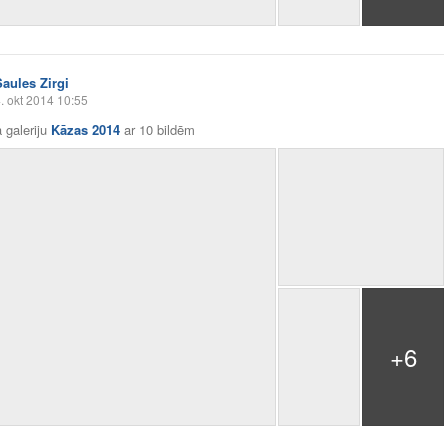
Saules Zirgi
. okt 2014 10:55
 galeriju
Kāzas 2014
ar
10 bildēm
+6