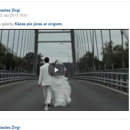
Saules Zirgi
2. apr 2013 18:01
 galeriju
Kāzas pie jūras ar zirgiem.
Saules Zirgi