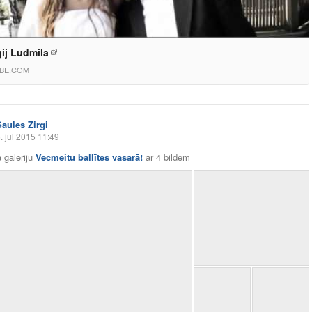
ij Ludmila
BE.COM
Saules Zirgi
. jūl 2015 11:49
 galeriju
Vecmeitu ballītes vasarā!
ar
4 bildēm