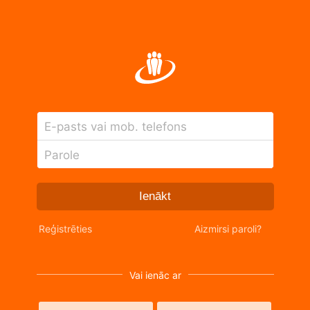
E-pasts vai mob. telefons
Parole
Ienākt
Reģistrēties
Aizmirsi paroli?
Vai ienāc ar