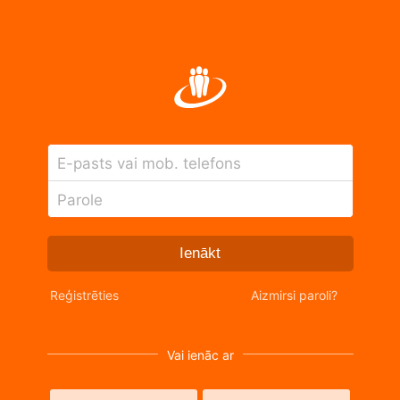
E-pasts vai mob. telefons
Parole
Ienākt
Reģistrēties
Aizmirsi paroli?
Vai ienāc ar