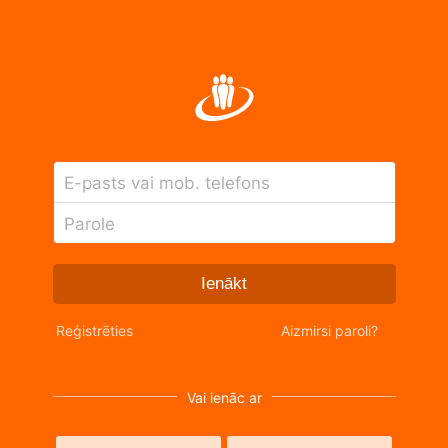
E-pasts vai mob. telefons
Parole
Ienākt
Reģistrēties
Aizmirsi paroli?
Vai ienāc ar