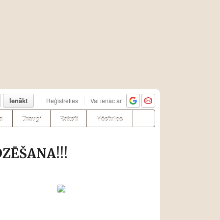
Ienākt
Reģistrēties
Vai ienāc ar
a
Draugi
Raksti
Vēstules
ZĒŠANA!!!