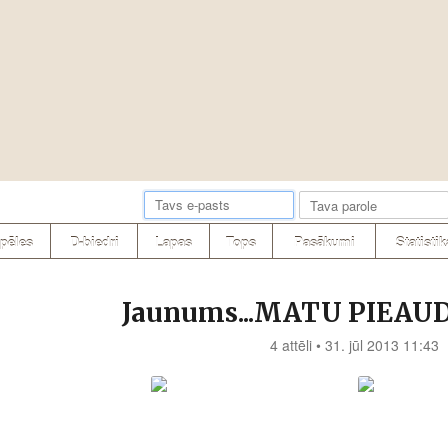
pēles
D-biedri
Lapas
Tops
Pasākumi
Statistik
Jaunums...MATU PIEAUD
4 attēli • 31. jūl 2013 11:43