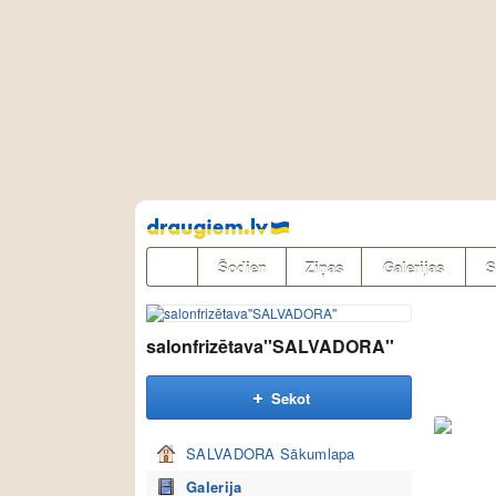
Pāriet
uz
saturu
Šodien
Ziņas
Galerijas
S
salonfrizētava''SALVADORA''
Sekot
SALVADORA Sākumlapa
Galerija