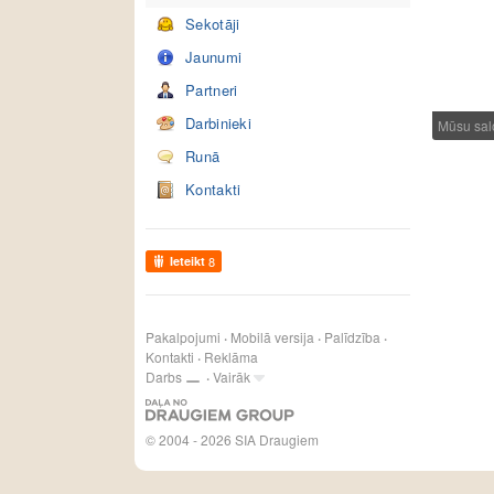
Sekotāji
Jaunumi
Partneri
Darbinieki
Mūsu sal
Runā
Kontakti
Ieteikt
8
Pakalpojumi
Mobilā versija
Palīdzība
Kontakti
Reklāma
Darbs
Vairāk
© 2004 - 2026 SIA Draugiem